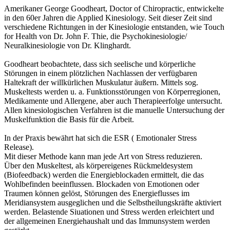
Amerikaner George Goodheart, Doctor of Chiropractic, entwickelte
in den 60er Jahren die Applied Kinesiology. Seit dieser Zeit sind
verschiedene Richtungen in der Kinesiologie entstanden, wie Touch
for Health von Dr. John F. Thie, die Psychokinesiologie/
Neuralkinesiologie von Dr. Klinghardt.
Goodheart beobachtete, dass sich seelische und körperliche
Störungen in einem plötzlichen Nachlassen der verfügbaren
Haltekraft der willkürlichen Muskulatur äußern. Mittels sog.
Muskeltests werden u. a. Funktionsstörungen von Körperregionen,
Medikamente und Allergene, aber auch Therapieerfolge untersucht.
Allen kinesiologischen Verfahren ist die manuelle Untersuchung der
Muskelfunktion die Basis für die Arbeit.
In der Praxis bewährt hat sich die ESR ( Emotionaler Stress
Release).
Mit dieser Methode kann man jede Art von Stress reduzieren.
Über den Muskeltest, als körpereigenes Rückmeldesystem
(Biofeedback) werden die Energieblockaden ermittelt, die das
Wohlbefinden beeinflussen. Blockaden von Emotionen oder
Traumen können gelöst, Störungen des Energieflusses im
Meridiansystem ausgeglichen und die Selbstheilungskräfte aktiviert
werden. Belastende Siuationen und Stress werden erleichtert und
der allgemeinen Energiehaushalt und das Immunsystem werden